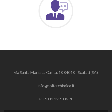
via Santa Maria La Carità, 18 84018 - Scafati (SA)
info@soltarchimica.it
+39 081 199 386 70