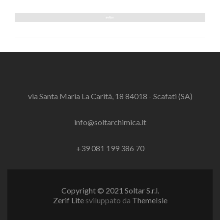
via Santa Maria La Carità, 18 84018 - Scafati (SA)
info@soltarchimica.it
+39 081 199 386 70
Copyright © 2021 Soltar S.r.l.
Zerif Lite
sviluppato da
ThemeIsle