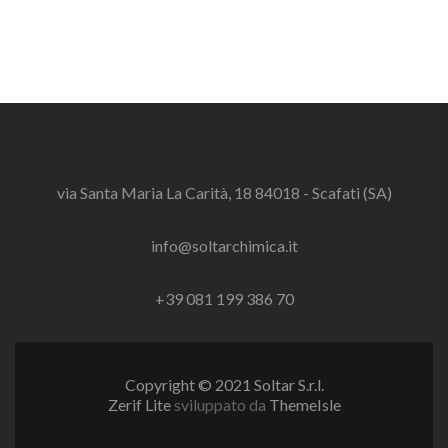
via Santa Maria La Carità, 18 84018 - Scafati (SA)
info@soltarchimica.it
+39 081 199 386 70
Copyright © 2021 Soltar S.r.l.
Zerif Lite
sviluppato da
ThemeIsle