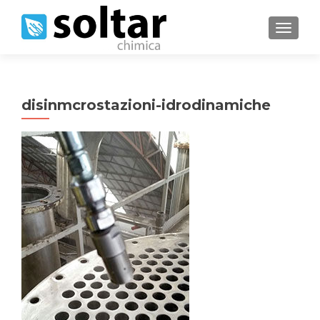
MOSTRA
disinmcrostazioni-idrodinamiche